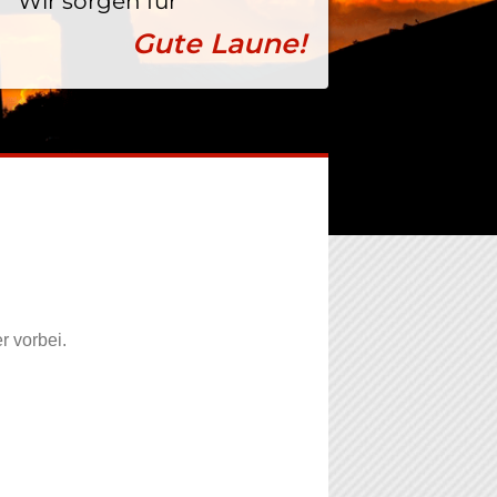
Wir sorgen für
Gute Laune!
r vorbei.