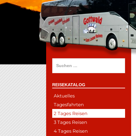
Suchen
nach:
REISEKATALOG
Aktuelles
Tagesfahrten
2 Tages Reisen
3 Tages Reisen
4 Tages Reisen