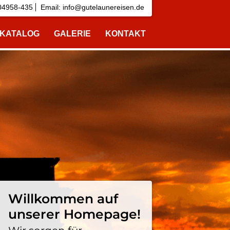
04958-435
Email:
info@gutelaunereisen.de
EKATALOG
GALERIE
KONTAKT
Willkommen auf
unserer Homepage!