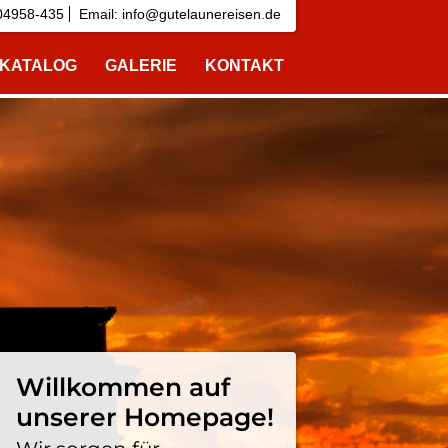
04958-435
Email:
info@gutelaunereisen.de
EKATALOG
GALERIE
KONTAKT
Willkommen auf
unserer Homepage!