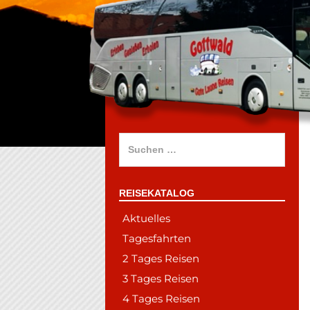
Suchen
nach:
REISEKATALOG
Aktuelles
Tagesfahrten
2 Tages Reisen
3 Tages Reisen
4 Tages Reisen