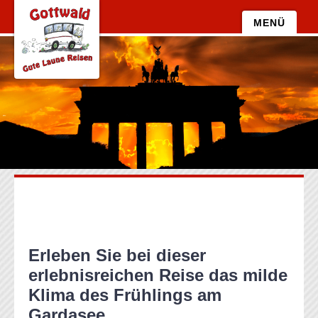
Zum
MENÜ
Inhalt
Zum
springen
Inhalt
springen
Erleben Sie bei dieser
erlebnisreichen Reise das milde
Klima des Frühlings am
Gardasee